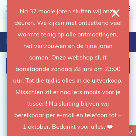
0
Na 37 mooie jaren sluiten wij onze
deuren. We kijken met ontzettend veel
4.92 / 5
op trusted shops
warmte terug op alle ontmoetingen,
Products tagged with 26700
het vertrouwen en de fijne jaren
samen. Onze webshop sluit
FILTER
aanstaande zondag 28 juni om 23:00
uur. Tot die tijd is alles in de uitverkoop.
Misschien zit er nog iets moois voor je
tussen! Na sluiting blijven wij
bereikbaar per e-mail en telefoon tot ±
1 oktober. Bedankt voor alles. ❤️