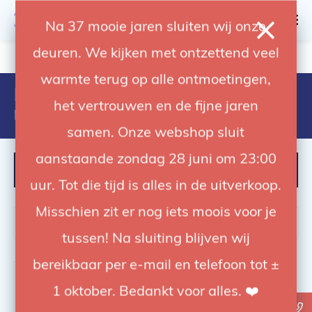
0
Na 37 mooie jaren sluiten wij onze
deuren. We kijken met ontzettend veel
4.92 / 5
op trusted shops
warmte terug op alle ontmoetingen,
Products tagged with 3 female
het vertrouwen en de fijne jaren
naar 3.5 mm male
samen. Onze webshop sluit
aanstaande zondag 28 juni om 23:00
FILTER
uur. Tot die tijd is alles in de uitverkoop.
Misschien zit er nog iets moois voor je
tussen! Na sluiting blijven wij
bereikbaar per e-mail en telefoon tot ±
1 oktober. Bedankt voor alles. ❤️