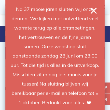
0
Na 37 mooie jaren sluiten wij onze
deuren. We kijken met ontzettend veel
4.92 / 5
op trusted shops
warmte terug op alle ontmoetingen,
Products tagged with 36.167.00
het vertrouwen en de fijne jaren
samen. Onze webshop sluit
FILTER
aanstaande zondag 28 juni om 23:00
uur. Tot die tijd is alles in de uitverkoop.
Misschien zit er nog iets moois voor je
tussen! Na sluiting blijven wij
Bekijk
0
van de 0 producten
bereikbaar per e-mail en telefoon tot ±
1 oktober. Bedankt voor alles. ❤️