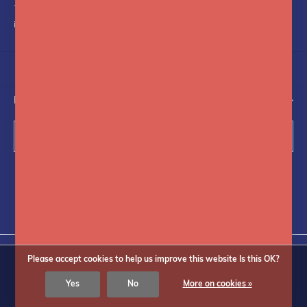
+31(0)75-6841742
info@fotoflits.com
NEWSLETTER
Subscribe
Follow us on social media
Please accept cookies to help us improve this website Is this OK?
Yes
No
More on cookies »
© Copyright
2026
Fotoflits