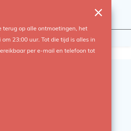
0
Login
Wishlist
Cart
Language
 terug op alle ontmoetingen, het
udiobouwers
Contact
 23:00 uur. Tot die tijd is alles in
bereikbaar per e-mail en telefoon tot