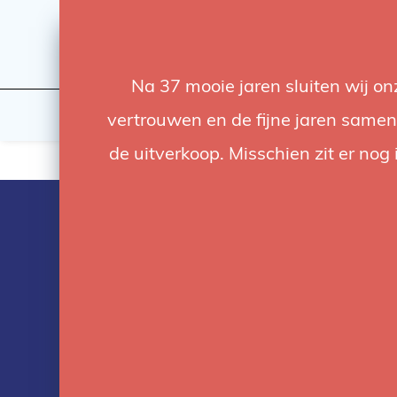
Na 37 mooie jaren sluiten wij o
Flashes & Light
Studio
vertrouwen en de fijne jaren samen.
de uitverkoop. Misschien zit er nog 
Products tag
with