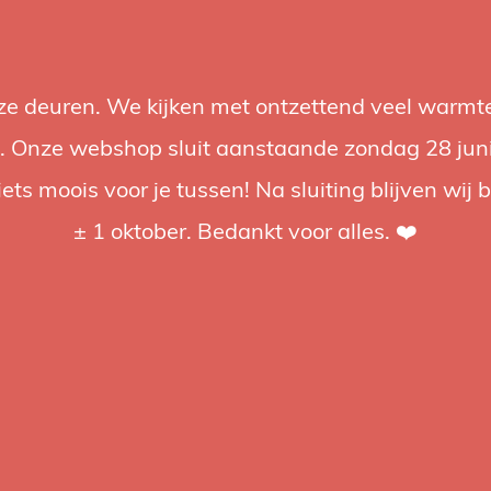
nze deuren. We kijken met ontzettend veel warmte
Accessories
Support
Audio
Promotions
Brands
St
 Onze webshop sluit aanstaande zondag 28 juni om
iets moois voor je tussen! Na sluiting blijven wij 
4.92 / 5
op trusted shops
± 1 oktober. Bedankt voor alles. ❤️
ged