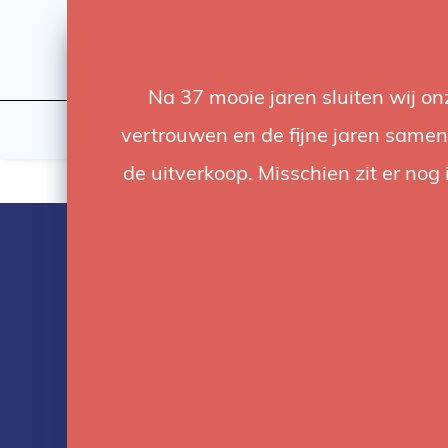
Na 37 mooie jaren sluiten wij o
Flashes & Light
Studio
vertrouwen en de fijne jaren samen.
de uitverkoop. Misschien zit er nog 
Products tag
with