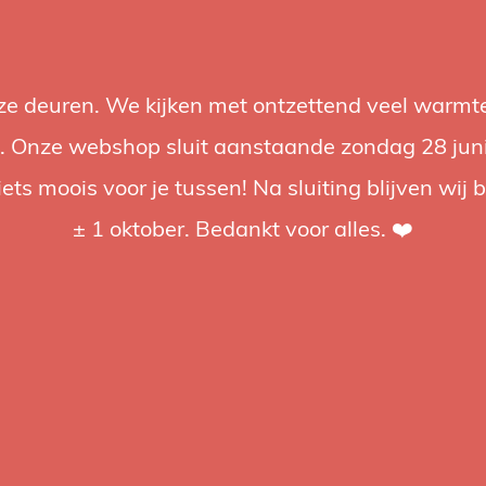
nze deuren. We kijken met ontzettend veel warmte
Accessories
Support
Audio
Promotions
Brands
St
 Onze webshop sluit aanstaande zondag 28 juni om
iets moois voor je tussen! Na sluiting blijven wij 
4.92 / 5
op trusted shops
± 1 oktober. Bedankt voor alles. ❤️
ged