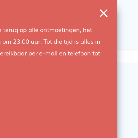
0
Login
Wishlist
Cart
Language
 terug op alle ontmoetingen, het
udiobouwers
Contact
 23:00 uur. Tot die tijd is alles in
bereikbaar per e-mail en telefoon tot