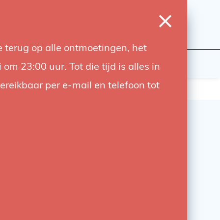
0
Login
Wishlist
Cart
Language
 terug op alle ontmoetingen, het
udiobouwers
Contact
 23:00 uur. Tot die tijd is alles in
bereikbaar per e-mail en telefoon tot