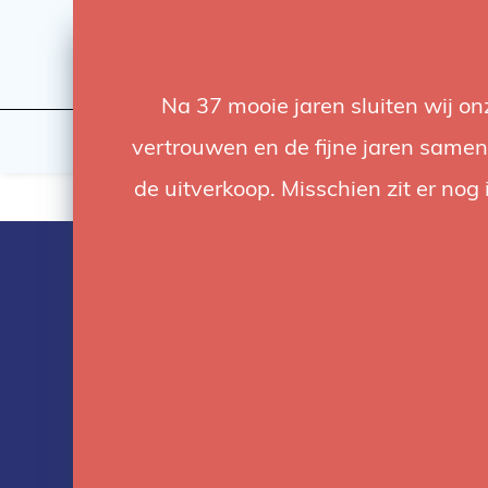
Na 37 mooie jaren sluiten wij o
Flashes & Light
Studio
vertrouwen en de fijne jaren samen.
de uitverkoop. Misschien zit er nog 
Products tag