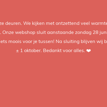
nze deuren. We kijken met ontzettend veel warmte
Accessories
Support
Audio
Promotions
Brands
St
 Onze webshop sluit aanstaande zondag 28 juni om
iets moois voor je tussen! Na sluiting blijven wij 
4.92 / 5
op trusted shops
± 1 oktober. Bedankt voor alles. ❤️
ged