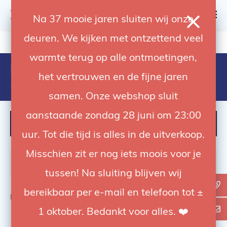
0
Na 37 mooie jaren sluiten wij onze
deuren. We kijken met ontzettend veel
4.92 / 5
op trusted shops
warmte terug op alle ontmoetingen,
Producten getagd met 2593-
het vertrouwen en de fijne jaren
522-030
samen. Onze webshop sluit
aanstaande zondag 28 juni om 23:00
FILTER
uur. Tot die tijd is alles in de uitverkoop.
Misschien zit er nog iets moois voor je
tussen! Na sluiting blijven wij
bereikbaar per e-mail en telefoon tot ±
Bekijk
0
van de 0 producten
1 oktober. Bedankt voor alles. ❤️