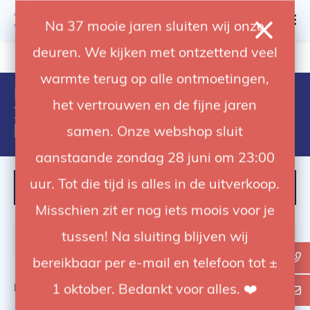
0
Na 37 mooie jaren sluiten wij onze
deuren. We kijken met ontzettend veel
4.92 / 5
op trusted shops
warmte terug op alle ontmoetingen,
Producten getagd met amaran
het vertrouwen en de fijne jaren
200x bi-color point-source led
light
samen. Onze webshop sluit
aanstaande zondag 28 juni om 23:00
uur. Tot die tijd is alles in de uitverkoop.
FILTER
Misschien zit er nog iets moois voor je
tussen! Na sluiting blijven wij
bereikbaar per e-mail en telefoon tot ±
Bekijk
0
1 oktober. Bedankt voor alles. ❤️
van de 0 producten