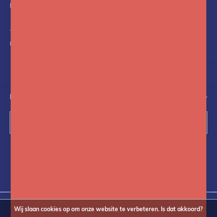
Nederland
+31(0)75-6841742
info@fotoflits.com
NIEUWSBRIEF
Abonneer
Volg ons op social media
Wij slaan cookies op om onze website te verbeteren. Is dat akkoord?