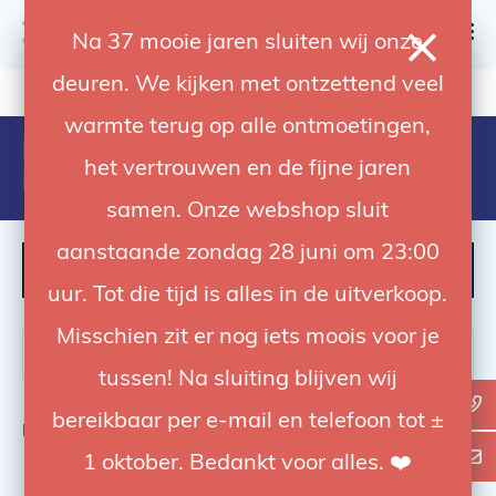
0
Na 37 mooie jaren sluiten wij onze
deuren. We kijken met ontzettend veel
4.92 / 5
op trusted shops
warmte terug op alle ontmoetingen,
Producten getagd met Bi-color
het vertrouwen en de fijne jaren
LED panel
samen. Onze webshop sluit
aanstaande zondag 28 juni om 23:00
FILTER
uur. Tot die tijd is alles in de uitverkoop.
Misschien zit er nog iets moois voor je
tussen! Na sluiting blijven wij
bereikbaar per e-mail en telefoon tot ±
Bekijk
0
van de 0 producten
1 oktober. Bedankt voor alles. ❤️