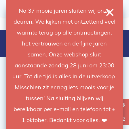
0
Na 37 mooie jaren sluiten wij onze
deuren. We kijken met ontzettend veel
4.92 / 5
op trusted shops
warmte terug op alle ontmoetingen,
Producten getagd met
het vertrouwen en de fijne jaren
broncolor scoro
samen. Onze webshop sluit
aanstaande zondag 28 juni om 23:00
FILTER
uur. Tot die tijd is alles in de uitverkoop.
Misschien zit er nog iets moois voor je
tussen! Na sluiting blijven wij
bereikbaar per e-mail en telefoon tot ±
Bekijk
0
van de 0 producten
1 oktober. Bedankt voor alles. ❤️