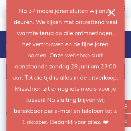
0
Na 37 mooie jaren sluiten wij onze
deuren. We kijken met ontzettend veel
4.92 / 5
op trusted shops
warmte terug op alle ontmoetingen,
Producten getagd met
het vertrouwen en de fijne jaren
broncolor transmitter canon
samen. Onze webshop sluit
aanstaande zondag 28 juni om 23:00
FILTER
uur. Tot die tijd is alles in de uitverkoop.
Misschien zit er nog iets moois voor je
tussen! Na sluiting blijven wij
bereikbaar per e-mail en telefoon tot ±
Bekijk
0
van de 0 producten
1 oktober. Bedankt voor alles. ❤️