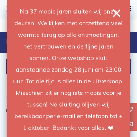
0
Na 37 mooie jaren sluiten wij onze
deuren. We kijken met ontzettend veel
4.92 / 5
op trusted shops
warmte terug op alle ontmoetingen,
Producten getagd met ch1130
het vertrouwen en de fijne jaren
samen. Onze webshop sluit
FILTER
aanstaande zondag 28 juni om 23:00
uur. Tot die tijd is alles in de uitverkoop.
Misschien zit er nog iets moois voor je
tussen! Na sluiting blijven wij
Bekijk
0
van de 0 producten
bereikbaar per e-mail en telefoon tot ±
1 oktober. Bedankt voor alles. ❤️