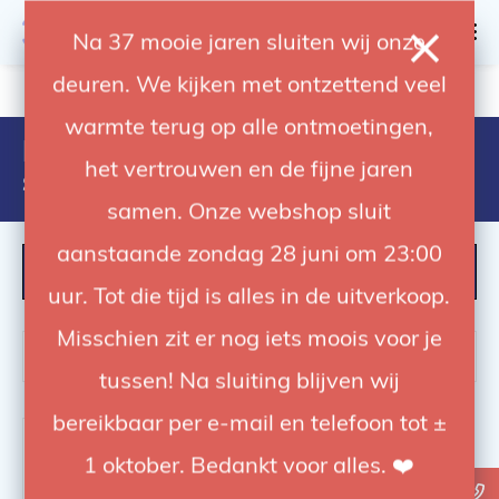
0
Na 37 mooie jaren sluiten wij onze
deuren. We kijken met ontzettend veel
4.92 / 5
op trusted shops
warmte terug op alle ontmoetingen,
Producten getagd met century
het vertrouwen en de fijne jaren
statief
samen. Onze webshop sluit
aanstaande zondag 28 juni om 23:00
FILTER
uur. Tot die tijd is alles in de uitverkoop.
Misschien zit er nog iets moois voor je
tussen! Na sluiting blijven wij
bereikbaar per e-mail en telefoon tot ±
-13%
1 oktober. Bedankt voor alles. ❤️