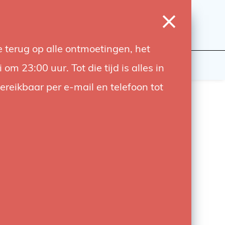
0
Inloggen
Verlanglijst
Winkelwagen
Taal
 terug op alle ontmoetingen, het
wers
Contact
 23:00 uur. Tot die tijd is alles in
bereikbaar per e-mail en telefoon tot