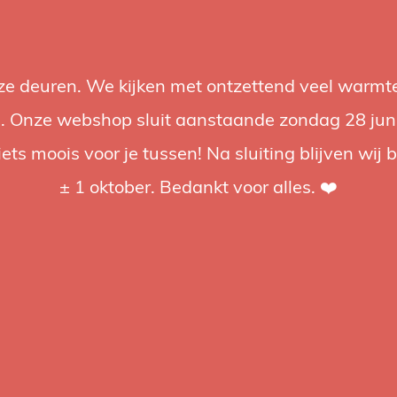
nze deuren. We kijken met ontzettend veel warmte
Accessoires
Support
Audio
Acties
Merken
Studiobou
 Onze webshop sluit aanstaande zondag 28 juni om
iets moois voor je tussen! Na sluiting blijven wij 
4.92 / 5
op trusted shops
± 1 oktober. Bedankt voor alles. ❤️
stolite