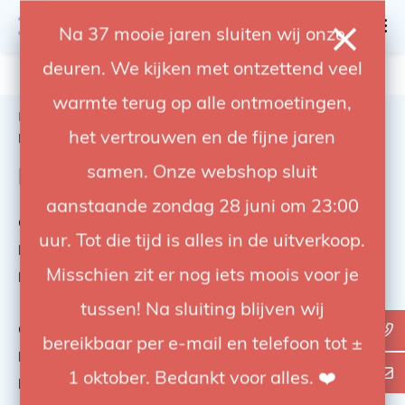
0
Na 37 mooie jaren sluiten wij onze
deuren. We kijken met ontzettend veel
4.92 / 5
op trusted shops
warmte terug op alle ontmoetingen,
Home
Studio
Grip & Support voor Fotografie en Video
het vertrouwen en de fijne jaren
Bevestigingsmaterialen
samen. Onze webshop sluit
Bevestigingsmaterialen
aanstaande zondag 28 juni om 23:00
Ook voor het juiste grip/ bevestigingsmateriaal ben je
uur. Tot die tijd is alles in de uitverkoop.
bij FotoFlits aan het juiste adres! Van stud tot grip-
Misschien zit er nog iets moois voor je
head wij hebben de juiste.
tussen! Na sluiting blijven wij
Ook voor het juiste grip/ bevestigingsmateriaal ben je
bereikbaar per e-mail en telefoon tot ±
bij FotoFlits aan het juiste adres! Van stud tot grip-
1 oktober. Bedankt voor alles. ❤️
head wij hebben de juiste.