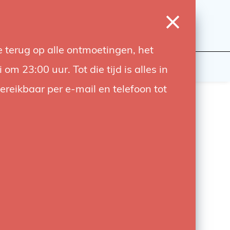
0
Inloggen
Verlanglijst
Winkelwagen
Taal
 terug op alle ontmoetingen, het
wers
Contact
 23:00 uur. Tot die tijd is alles in
bereikbaar per e-mail en telefoon tot