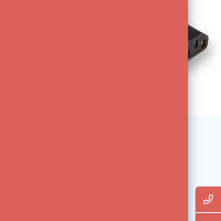
Deskundig personeel met
praktijkervaring