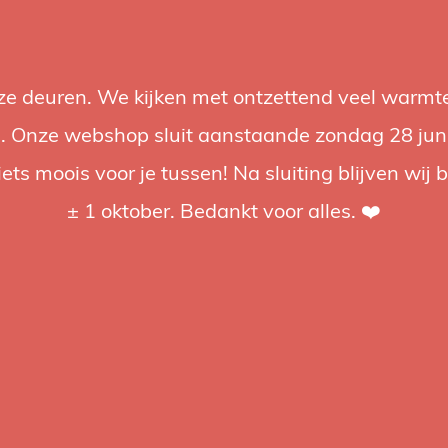
nze deuren. We kijken met ontzettend veel warmte
Accessoires
Support
Audio
Acties
Merken
Studiobou
 Onze webshop sluit aanstaande zondag 28 juni om
iets moois voor je tussen! Na sluiting blijven wij 
4.92 / 5
op trusted shops
± 1 oktober. Bedankt voor alles. ❤️
bels