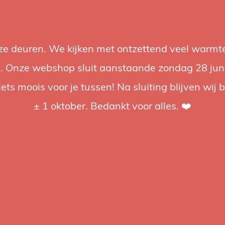
nze deuren. We kijken met ontzettend veel warmte
Accessoires
Support
Audio
Acties
Merken
Studiobou
 Onze webshop sluit aanstaande zondag 28 juni om
iets moois voor je tussen! Na sluiting blijven wij 
4.92 / 5
op trusted shops
± 1 oktober. Bedankt voor alles. ❤️
+