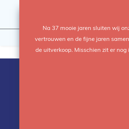
Na 37 mooie jaren sluiten wij o
Licht
Studio
vertrouwen en de fijne jaren samen.
de uitverkoop. Misschien zit er nog 
Power packs 
Lampen