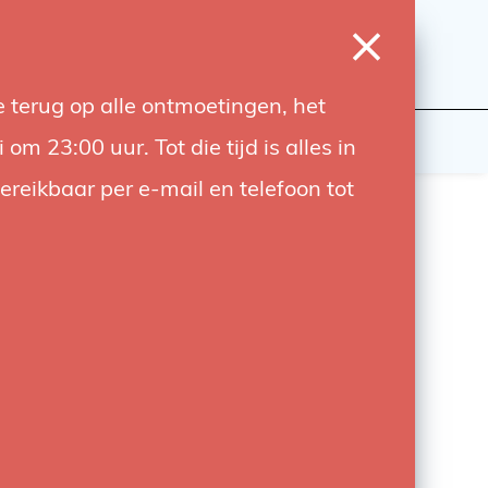
0
Inloggen
Verlanglijst
Winkelwagen
Taal
 terug op alle ontmoetingen, het
wers
Contact
 23:00 uur. Tot die tijd is alles in
bereikbaar per e-mail en telefoon tot