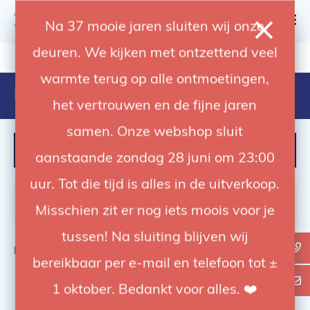
0
Na 37 mooie jaren sluiten wij onze
deuren. We kijken met ontzettend veel
4.92 / 5
op trusted shops
warmte terug op alle ontmoetingen,
Producten getagd met 45cm
het vertrouwen en de fijne jaren
samen. Onze webshop sluit
FILTER
aanstaande zondag 28 juni om 23:00
uur. Tot die tijd is alles in de uitverkoop.
Misschien zit er nog iets moois voor je
tussen! Na sluiting blijven wij
Bekijk
0
van de 0 producten
bereikbaar per e-mail en telefoon tot ±
1 oktober. Bedankt voor alles. ❤️