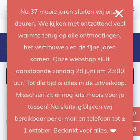
0
Na 37 mooie jaren sluiten wij onze
deuren. We kijken met ontzettend veel
4.92 / 5
op trusted shops
warmte terug op alle ontmoetingen,
Producten getagd met Arri
het vertrouwen en de fijne jaren
Skypanel
samen. Onze webshop sluit
aanstaande zondag 28 juni om 23:00
FILTER
uur. Tot die tijd is alles in de uitverkoop.
Misschien zit er nog iets moois voor je
tussen! Na sluiting blijven wij
bereikbaar per e-mail en telefoon tot ±
Bekijk
0
van de 0 producten
1 oktober. Bedankt voor alles. ❤️