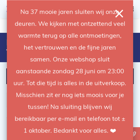
0
Na 37 mooie jaren sluiten wij onze
deuren. We kijken met ontzettend veel
4.92 / 5
op trusted shops
warmte terug op alle ontmoetingen,
Producten getagd met avenger
het vertrouwen en de fijne jaren
f301
samen. Onze webshop sluit
aanstaande zondag 28 juni om 23:00
FILTER
uur. Tot die tijd is alles in de uitverkoop.
Misschien zit er nog iets moois voor je
tussen! Na sluiting blijven wij
bereikbaar per e-mail en telefoon tot ±
1 oktober. Bedankt voor alles. ❤️