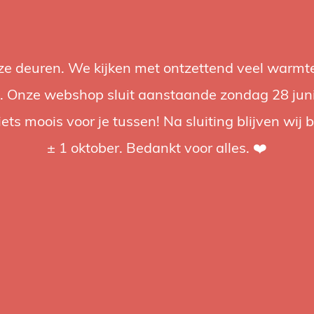
nze deuren. We kijken met ontzettend veel warmte
Accessories
Support
Audio
Promotions
Brands
St
 Onze webshop sluit aanstaande zondag 28 juni om
iets moois voor je tussen! Na sluiting blijven wij 
4.92 / 5
op trusted shops
± 1 oktober. Bedankt voor alles. ❤️
ged