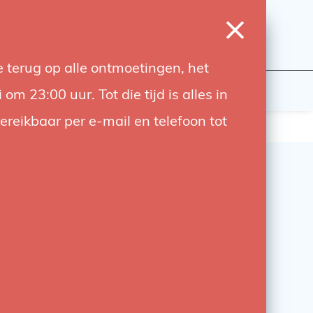
0
Login
Wishlist
Cart
Language
 terug op alle ontmoetingen, het
udiobouwers
Contact
 23:00 uur. Tot die tijd is alles in
bereikbaar per e-mail en telefoon tot