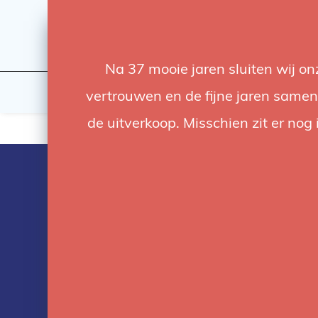
Na 37 mooie jaren sluiten wij o
Flashes & Light
Studio
vertrouwen en de fijne jaren samen.
de uitverkoop. Misschien zit er nog 
Products tag