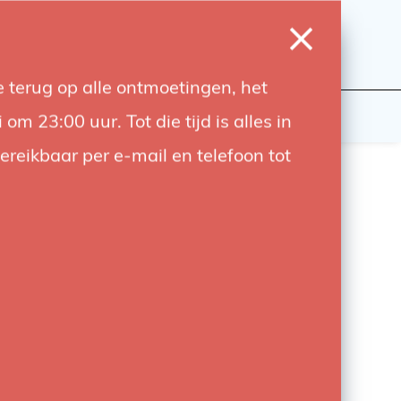
0
Login
Wishlist
Cart
Language
 terug op alle ontmoetingen, het
udiobouwers
Contact
 23:00 uur. Tot die tijd is alles in
bereikbaar per e-mail en telefoon tot