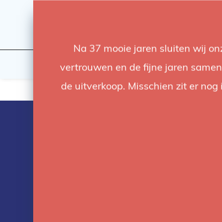
Na 37 mooie jaren sluiten wij o
Flashes & Light
Studio
vertrouwen en de fijne jaren samen.
de uitverkoop. Misschien zit er nog 
Light Tent for
product