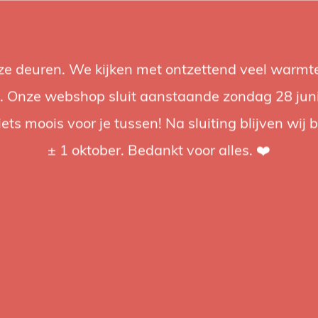
nze deuren. We kijken met ontzettend veel warmte
Accessories
Support
Audio
Promotions
Brands
St
 Onze webshop sluit aanstaande zondag 28 juni om
iets moois voor je tussen! Na sluiting blijven wij 
4.92 / 5
op trusted shops
± 1 oktober. Bedankt voor alles. ❤️