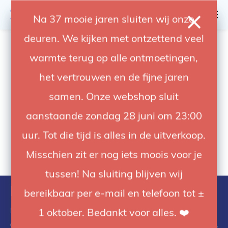
0
Na 37 mooie jaren sluiten wij onze
deuren. We kijken met ontzettend veel
4.92 / 5
op trusted shops
warmte terug op alle ontmoetingen,
het vertrouwen en de fijne jaren
samen. Onze webshop sluit
aanstaande zondag 28 juni om 23:00
uur. Tot die tijd is alles in de uitverkoop.
Misschien zit er nog iets moois voor je
tussen! Na sluiting blijven wij
Monitor mounts
bereikbaar per e-mail en telefoon tot ±
Monitor Mounts provide a streamlined way to mount monitors
1 oktober. Bedankt voor alles. ❤️
on stands and tripods for video productions, large photo shoots,