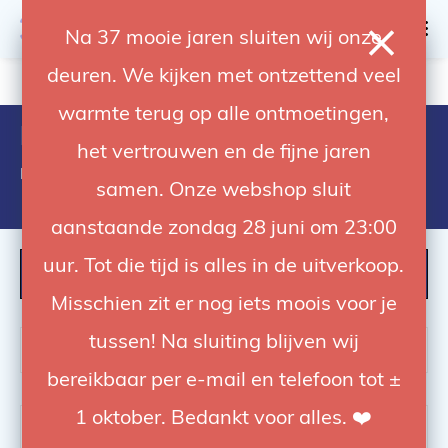
0
Na 37 mooie jaren sluiten wij onze
deuren. We kijken met ontzettend veel
4.92 / 5
op trusted shops
warmte terug op alle ontmoetingen,
Light Accessories
het vertrouwen en de fijne jaren
Light Accessories
samen. Onze webshop sluit
aanstaande zondag 28 juni om 23:00
uur. Tot die tijd is alles in de uitverkoop.
FILTER
Misschien zit er nog iets moois voor je
tussen! Na sluiting blijven wij
bereikbaar per e-mail en telefoon tot ±
1 oktober. Bedankt voor alles. ❤️