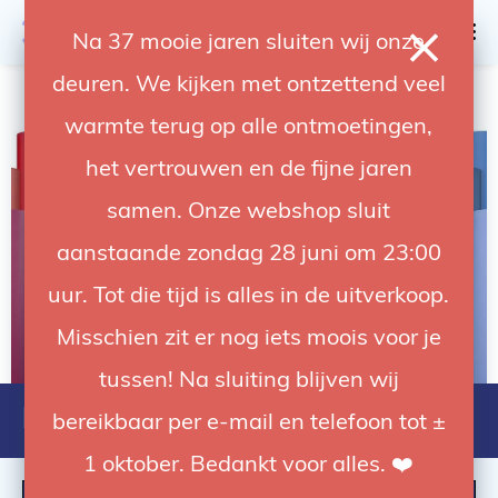
0
Na 37 mooie jaren sluiten wij onze
deuren. We kijken met ontzettend veel
4.92 / 5
op trusted shops
warmte terug op alle ontmoetingen,
het vertrouwen en de fijne jaren
samen. Onze webshop sluit
aanstaande zondag 28 juni om 23:00
uur. Tot die tijd is alles in de uitverkoop.
Misschien zit er nog iets moois voor je
tussen! Na sluiting blijven wij
Background paper 218cm
bereikbaar per e-mail en telefoon tot ±
1 oktober. Bedankt voor alles. ❤️