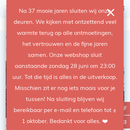
0
Na 37 mooie jaren sluiten wij onze
deuren. We kijken met ontzettend veel
4.92 / 5
op trusted shops
warmte terug op alle ontmoetingen,
Home
Support
Education
het vertrouwen en de fijne jaren
Education
samen. Onze webshop sluit
aanstaande zondag 28 juni om 23:00
uur. Tot die tijd is alles in de uitverkoop.
Misschien zit er nog iets moois voor je
tussen! Na sluiting blijven wij
bereikbaar per e-mail en telefoon tot ±
1 oktober. Bedankt voor alles. ❤️
Workshops & Training
Books