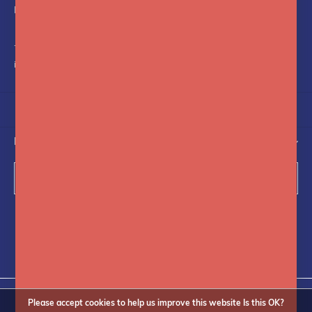
Nederland
+31(0)75-6841742
info@fotoflits.com
NEWSLETTER
Subscribe
Follow us on social media
Please accept cookies to help us improve this website Is this OK?