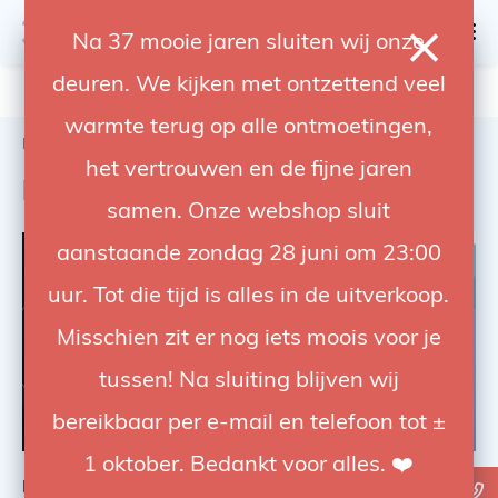
0
Na 37 mooie jaren sluiten wij onze
deuren. We kijken met ontzettend veel
4.92 / 5
op trusted shops
warmte terug op alle ontmoetingen,
Home
Studio
Background & Design
Paper rolls
het vertrouwen en de fijne jaren
Paper rolls
samen. Onze webshop sluit
aanstaande zondag 28 juni om 23:00
uur. Tot die tijd is alles in de uitverkoop.
Misschien zit er nog iets moois voor je
tussen! Na sluiting blijven wij
bereikbaar per e-mail en telefoon tot ±
1 oktober. Bedankt voor alles. ❤️
Paper on roll 135cm
Paper on roll 218cm