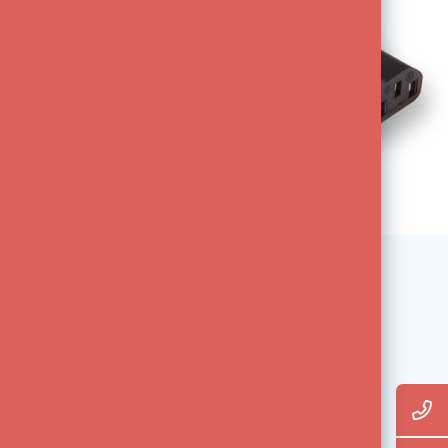
Expert staff with practical
experience