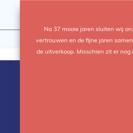
Na 37 mooie jaren sluiten wij o
Flashes & Light
Studio
vertrouwen en de fijne jaren samen.
de uitverkoop. Misschien zit er nog 
Cords & Cabl