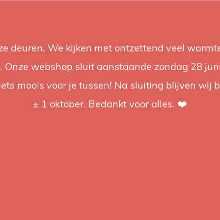
nze deuren. We kijken met ontzettend veel warmte
Accessories
Support
Audio
Promotions
Brands
St
 Onze webshop sluit aanstaande zondag 28 juni om
iets moois voor je tussen! Na sluiting blijven wij 
4.92 / 5
op trusted shops
± 1 oktober. Bedankt voor alles. ❤️
es