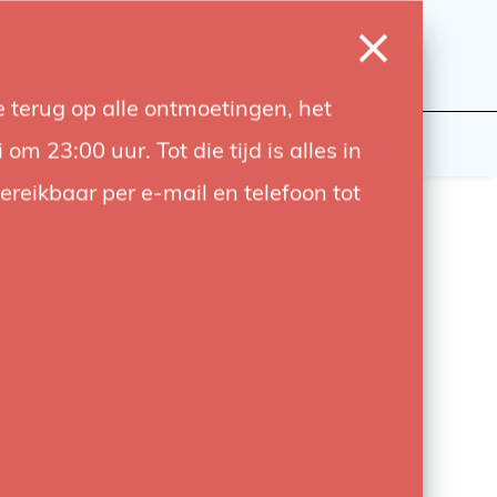
0
Login
Wishlist
Cart
Language
 terug op alle ontmoetingen, het
udiobouwers
Contact
 23:00 uur. Tot die tijd is alles in
bereikbaar per e-mail en telefoon tot