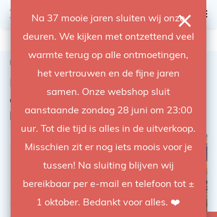
0
Na 37 mooie jaren sluiten wij onze
deuren. We kijken met ontzettend veel
4.92 / 5
op trusted shops
warmte terug op alle ontmoetingen,
Home
Flashes & Light
Flash equipment
het vertrouwen en de fijne jaren
Flash gear and lighting
samen. Onze webshop sluit
accessories for studio and on-
aanstaande zondag 28 juni om 23:00
location use
uur. Tot die tijd is alles in de uitverkoop.
Misschien zit er nog iets moois voor je
tussen! Na sluiting blijven wij
bereikbaar per e-mail en telefoon tot ±
1 oktober. Bedankt voor alles. ❤️