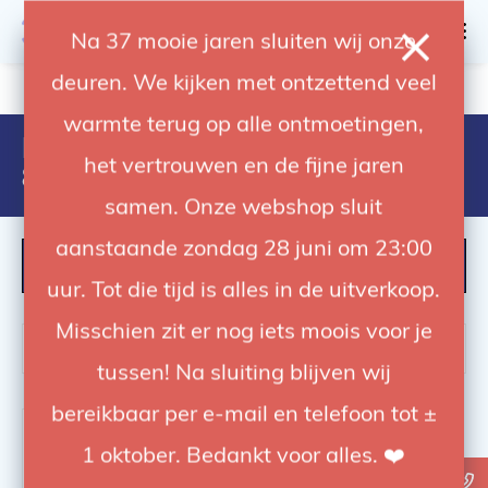
0
Na 37 mooie jaren sluiten wij onze
deuren. We kijken met ontzettend veel
4.92 / 5
op trusted shops
warmte terug op alle ontmoetingen,
Products tagged with
het vertrouwen en de fijne jaren
8024221551402
samen. Onze webshop sluit
aanstaande zondag 28 juni om 23:00
FILTER
uur. Tot die tijd is alles in de uitverkoop.
Misschien zit er nog iets moois voor je
tussen! Na sluiting blijven wij
bereikbaar per e-mail en telefoon tot ±
-22%
1 oktober. Bedankt voor alles. ❤️