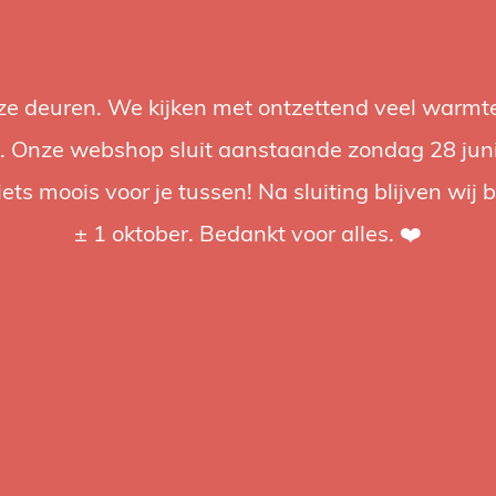
nze deuren. We kijken met ontzettend veel warmte
Accessories
Support
Audio
Promotions
Brands
St
 Onze webshop sluit aanstaande zondag 28 juni om
iets moois voor je tussen! Na sluiting blijven wij 
4.92 / 5
op trusted shops
± 1 oktober. Bedankt voor alles. ❤️
ged
cker