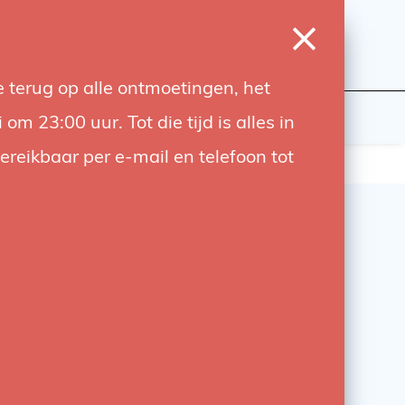
0
Login
Wishlist
Cart
Language
 terug op alle ontmoetingen, het
udiobouwers
Contact
 23:00 uur. Tot die tijd is alles in
bereikbaar per e-mail en telefoon tot