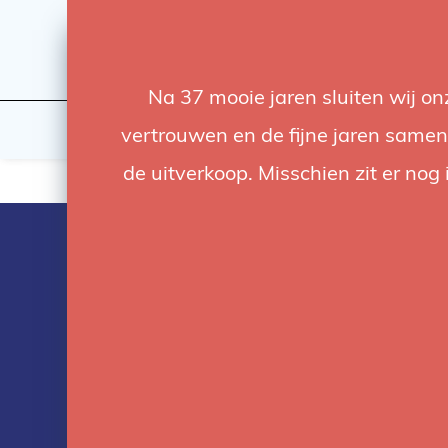
Na 37 mooie jaren sluiten wij o
Flashes & Light
Studio
vertrouwen en de fijne jaren samen.
de uitverkoop. Misschien zit er nog 
Products tag
with colorche