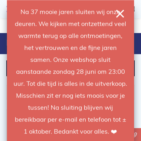
0
Na 37 mooie jaren sluiten wij onze
deuren. We kijken met ontzettend veel
4.92 / 5
op trusted shops
warmte terug op alle ontmoetingen,
Products tagged with d-lite rx 4
het vertrouwen en de fijne jaren
samen. Onze webshop sluit
FILTER
aanstaande zondag 28 juni om 23:00
uur. Tot die tijd is alles in de uitverkoop.
Misschien zit er nog iets moois voor je
tussen! Na sluiting blijven wij
bereikbaar per e-mail en telefoon tot ±
1 oktober. Bedankt voor alles. ❤️