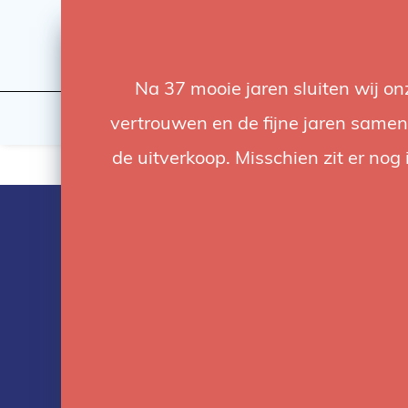
Na 37 mooie jaren sluiten wij o
Flashes & Light
Studio
vertrouwen en de fijne jaren samen.
de uitverkoop. Misschien zit er nog 
Products tag