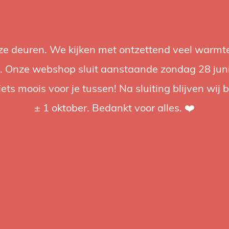
nze deuren. We kijken met ontzettend veel warmte
Accessories
Support
Audio
Promotions
Brands
St
 Onze webshop sluit aanstaande zondag 28 juni om
iets moois voor je tussen! Na sluiting blijven wij 
4.92 / 5
op trusted shops
± 1 oktober. Bedankt voor alles. ❤️
ged