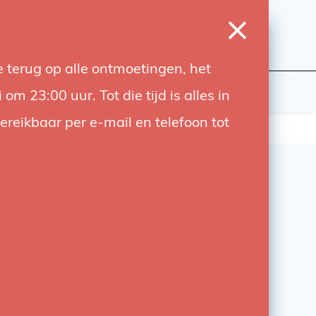
0
Login
Wishlist
Cart
Language
 terug op alle ontmoetingen, het
udiobouwers
Contact
 23:00 uur. Tot die tijd is alles in
bereikbaar per e-mail en telefoon tot