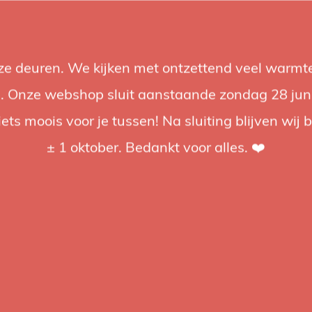
nze deuren. We kijken met ontzettend veel warmte
Accessoires
Support
Audio
Acties
Merken
Studiobou
 Onze webshop sluit aanstaande zondag 28 juni om
iets moois voor je tussen! Na sluiting blijven wij 
4.92 / 5
op trusted shops
± 1 oktober. Bedankt voor alles. ❤️
Lite RX
an Elinchrom maak je een