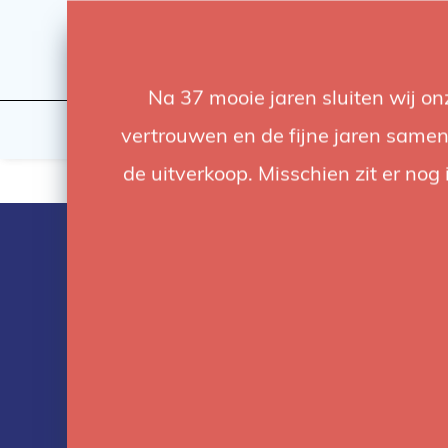
Na 37 mooie jaren sluiten wij o
Licht
Studio
vertrouwen en de fijne jaren samen.
de uitverkoop. Misschien zit er nog 
Elinchrom D-
Geef je creativiteit de ruimte! Met deze flitsers v