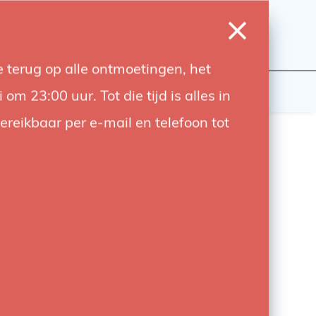
0
Inloggen
Verlanglijst
Winkelwagen
Taal
 terug op alle ontmoetingen, het
wers
Contact
 23:00 uur. Tot die tijd is alles in
bereikbaar per e-mail en telefoon tot