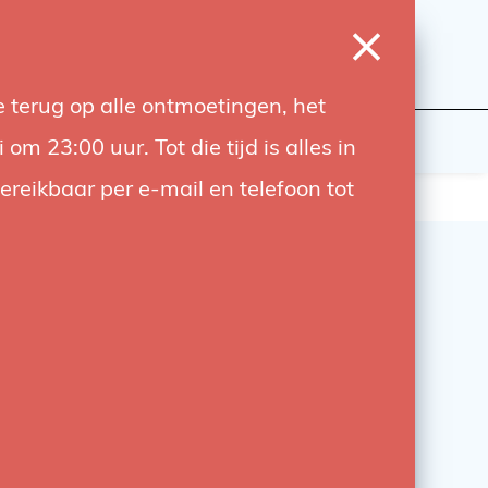
0
Inloggen
Verlanglijst
Winkelwagen
Taal
 terug op alle ontmoetingen, het
wers
Contact
 23:00 uur. Tot die tijd is alles in
bereikbaar per e-mail en telefoon tot