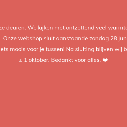
nze deuren. We kijken met ontzettend veel warmte
Accessoires
Support
Audio
Acties
Merken
Studiobou
 Onze webshop sluit aanstaande zondag 28 juni om
iets moois voor je tussen! Na sluiting blijven wij 
4.92 / 5
op trusted shops
± 1 oktober. Bedankt voor alles. ❤️
tagd