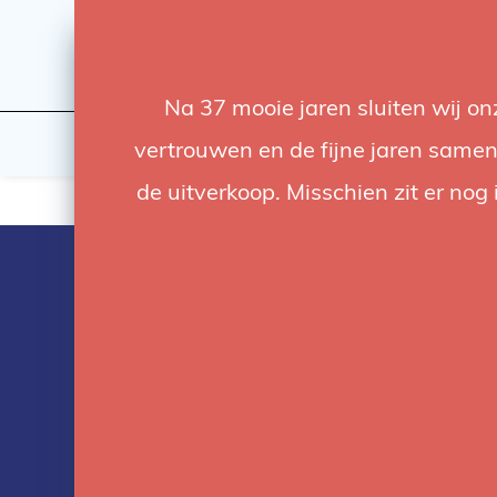
Na 37 mooie jaren sluiten wij o
Licht
Studio
vertrouwen en de fijne jaren samen.
de uitverkoop. Misschien zit er nog 
Producten ge