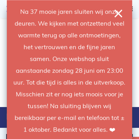
0
Na 37 mooie jaren sluiten wij onze
deuren. We kijken met ontzettend veel
4.92 / 5
op trusted shops
warmte terug op alle ontmoetingen,
het vertrouwen en de fijne jaren
samen. Onze webshop sluit
aanstaande zondag 28 juni om 23:00
uur. Tot die tijd is alles in de uitverkoop.
Misschien zit er nog iets moois voor je
tussen! Na sluiting blijven wij
Frescolite
bereikbaar per e-mail en telefoon tot ±
1 oktober. Bedankt voor alles. ❤️