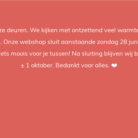
nze deuren. We kijken met ontzettend veel warmte
Accessoires
Support
Audio
Acties
Merken
Studiobou
 Onze webshop sluit aanstaande zondag 28 juni om
iets moois voor je tussen! Na sluiting blijven wij 
4.92 / 5
op trusted shops
± 1 oktober. Bedankt voor alles. ❤️
Rosco