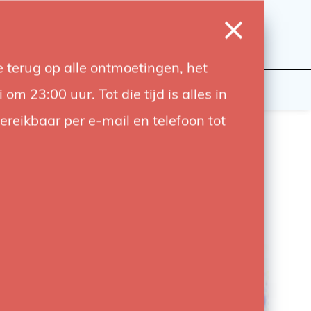
0
Inloggen
Verlanglijst
Winkelwagen
Taal
 terug op alle ontmoetingen, het
wers
Contact
 23:00 uur. Tot die tijd is alles in
bereikbaar per e-mail en telefoon tot