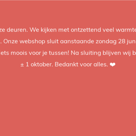
nze deuren. We kijken met ontzettend veel warmte
Accessoires
Support
Audio
Acties
Merken
Studiobou
 Onze webshop sluit aanstaande zondag 28 juni om
iets moois voor je tussen! Na sluiting blijven wij 
4.92 / 5
op trusted shops
± 1 oktober. Bedankt voor alles. ❤️
Cameleon
Camel
CA10-
De Cameleo