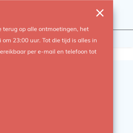
0
Inloggen
Verlanglijst
Winkelwagen
Taal
 terug op alle ontmoetingen, het
wers
Contact
 23:00 uur. Tot die tijd is alles in
bereikbaar per e-mail en telefoon tot
eon Pole Mounting Kit –
100 Studio Accessoire
n Pole Mounting Kit (CA10-100) biedt een