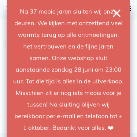
0
Na 37 mooie jaren sluiten wij onze
deuren. We kijken met ontzettend veel
4.92 / 5
op trusted shops
warmte terug op alle ontmoetingen,
het vertrouwen en de fijne jaren
samen. Onze webshop sluit
aanstaande zondag 28 juni om 23:00
uur. Tot die tijd is alles in de uitverkoop.
Misschien zit er nog iets moois voor je
tussen! Na sluiting blijven wij
bereikbaar per e-mail en telefoon tot ±
1 oktober. Bedankt voor alles. ❤️