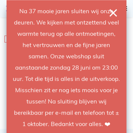
0
Na 37 mooie jaren sluiten wij onze
deuren. We kijken met ontzettend veel
4.92 / 5
op trusted shops
warmte terug op alle ontmoetingen,
SALE
-42%
het vertrouwen en de fijne jaren
samen. Onze webshop sluit
aanstaande zondag 28 juni om 23:00
uur. Tot die tijd is alles in de uitverkoop.
Misschien zit er nog iets moois voor je
tussen! Na sluiting blijven wij
bereikbaar per e-mail en telefoon tot ±
1 oktober. Bedankt voor alles. ❤️