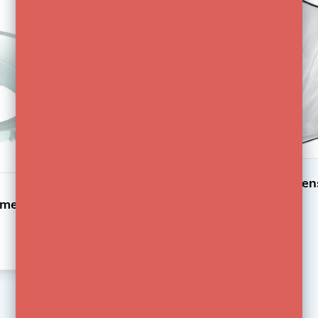
-63%
PRODUCTKENMERKEN:
Afmeting: 19x13x13 cm
Stroomverbruik: 100W max
Lichtopbrengst: 420W
Kleurtemperatuur: 5200 Kelvin
Softbox 60 x 60cm met Bowen
° met Bowens
€68,99
€187,55