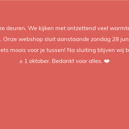
nze deuren. We kijken met ontzettend veel warmte
Accessoires
Support
Audio
Acties
Merken
Studiobou
 Onze webshop sluit aanstaande zondag 28 juni om
iets moois voor je tussen! Na sluiting blijven wij 
4.92 / 5
op trusted shops
± 1 oktober. Bedankt voor alles. ❤️
FXlion
FXLio
6.6Ah
Krach
Video