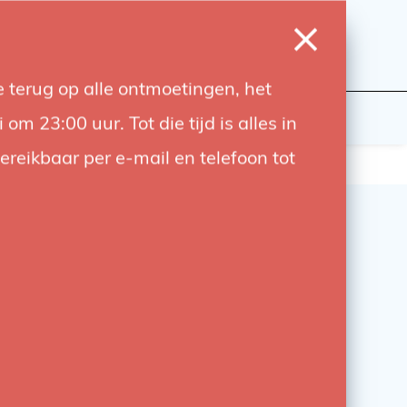
0
Inloggen
Verlanglijst
Winkelwagen
Taal
 terug op alle ontmoetingen, het
wers
Contact
 23:00 uur. Tot die tijd is alles in
bereikbaar per e-mail en telefoon tot
n DF248 NP-F Accu 7.4V
 48Wh – Compacte en
tige Accu voor
apparatuur