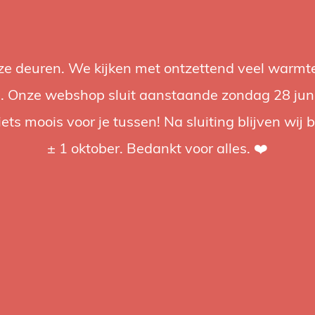
nze deuren. We kijken met ontzettend veel warmte
Accessoires
Support
Audio
Acties
Merken
Studiobou
 Onze webshop sluit aanstaande zondag 28 juni om
iets moois voor je tussen! Na sluiting blijven wij 
4.92 / 5
op trusted shops
± 1 oktober. Bedankt voor alles. ❤️
FXlion
FXLio
14.8V
Oplaadbare