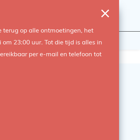
0
Inloggen
Verlanglijst
Winkelwagen
Taal
 terug op alle ontmoetingen, het
wers
Contact
 23:00 uur. Tot die tijd is alles in
bereikbaar per e-mail en telefoon tot
n V-Mount Accu
/9.0AH/130WH
 V-Mount accu geschikt om diverse items van