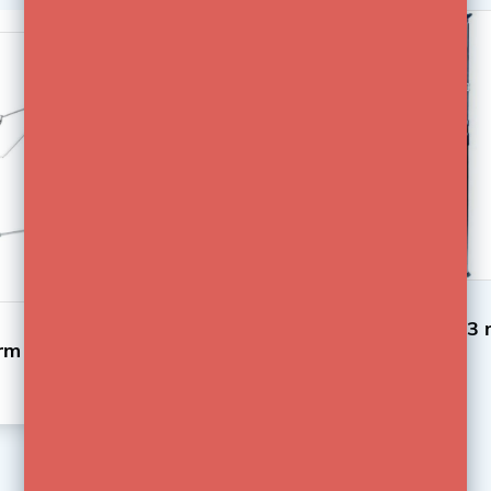
identiek, behalve dat deze vier verzonken
montagelocaties heeft en een grotere buisdiameter
-21%
tussen 1-3 / 4'' tot 2'' (35-50 mm) kan accepteren
Vierwegklem en driewegklem zijn gemaakt van
aluminium dia-gietwerk dat zeer licht en duurzaam is.
De unieke veervergrendeling maakt vergrendeling
eenvoudig en gemakkelijk. De uitgeruste P.U. pad
vermindert ook schade aan het oppervlak en verbetert
de grip. Dit is voor koppeling op elke buismaat van 35
Cameleon
 alupole Set 3 meter
Cameleon Black Alupole s
mm tot 50 mm, zoals standaards, kupoles of steigers
€149,00
€189,00
op verticale of horizontale wijze. Het
veiligheidsladingsgewicht is maximaal 30 kg.
PRODUCTKENMERKEN:
Kupo driewegklem KCP-