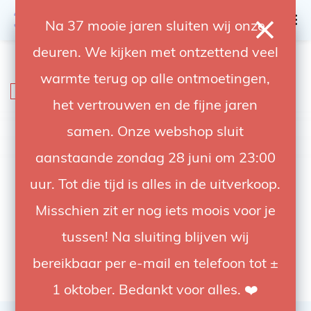
0
Na 37 mooie jaren sluiten wij onze
deuren. We kijken met ontzettend veel
4.92 / 5
op trusted shops
warmte terug op alle ontmoetingen,
SALE
-41%
het vertrouwen en de fijne jaren
samen. Onze webshop sluit
aanstaande zondag 28 juni om 23:00
uur. Tot die tijd is alles in de uitverkoop.
Misschien zit er nog iets moois voor je
tussen! Na sluiting blijven wij
bereikbaar per e-mail en telefoon tot ±
1 oktober. Bedankt voor alles. ❤️