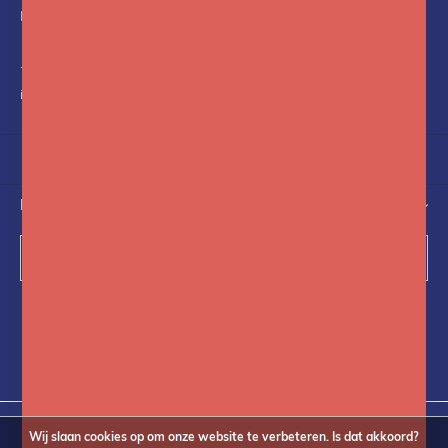
Nederland
+31(0)75-6841742
info@fotoflits.com
NIEUWSBRIEF
Abonneer
Volg ons op social media
Wij slaan cookies op om onze website te verbeteren. Is dat akkoord?