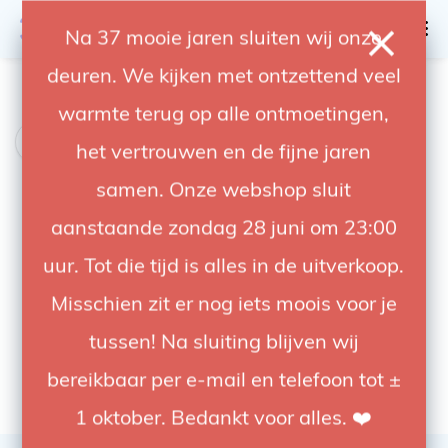
0
Na 37 mooie jaren sluiten wij onze
deuren. We kijken met ontzettend veel
4.92 / 5
op trusted shops
warmte terug op alle ontmoetingen,
het vertrouwen en de fijne jaren
samen. Onze webshop sluit
aanstaande zondag 28 juni om 23:00
uur. Tot die tijd is alles in de uitverkoop.
Misschien zit er nog iets moois voor je
tussen! Na sluiting blijven wij
bereikbaar per e-mail en telefoon tot ±
1 oktober. Bedankt voor alles. ❤️