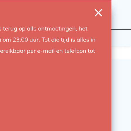
0
Inloggen
Verlanglijst
Winkelwagen
Taal
 terug op alle ontmoetingen, het
wers
Contact
 23:00 uur. Tot die tijd is alles in
bereikbaar per e-mail en telefoon tot
otto Micro Balhoofd MH-
H
htgewicht Max. belasting 4 kg. Rotatie 360 °