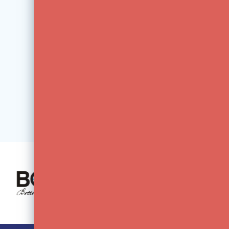
Manfrotto
Manfrotto Micro Balhoofd MH-492BH
€59,00
€69,00