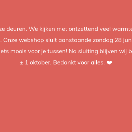
nze deuren. We kijken met ontzettend veel warmte
Accessoires
Support
Audio
Acties
Merken
Studiobou
 Onze webshop sluit aanstaande zondag 28 juni om
iets moois voor je tussen! Na sluiting blijven wij 
4.92 / 5
op trusted shops
± 1 oktober. Bedankt voor alles. ❤️
Manfrotto
Manfr
492B
CompactLic