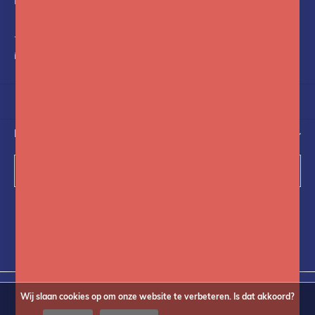
Nederland
+31(0)75-6841742
info@fotoflits.com
NIEUWSBRIEF
Abonneer
Volg ons op social media
Wij slaan cookies op om onze website te verbeteren. Is dat akkoord?