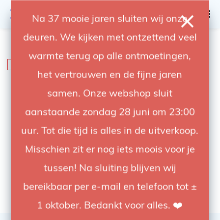
0
Na 37 mooie jaren sluiten wij onze
deuren. We kijken met ontzettend veel
4.92 / 5
op trusted shops
warmte terug op alle ontmoetingen,
SALE
-78%
het vertrouwen en de fijne jaren
samen. Onze webshop sluit
aanstaande zondag 28 juni om 23:00
uur. Tot die tijd is alles in de uitverkoop.
Misschien zit er nog iets moois voor je
tussen! Na sluiting blijven wij
bereikbaar per e-mail en telefoon tot ±
1 oktober. Bedankt voor alles. ❤️