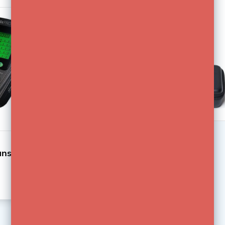
aanpassen. Ook is het gemakkelijk om een hele groep
of een enkele flitser compleet uit te kunnen schakelen
en weer in te kunnen schakelen. De kracht van de flits
kan via deze zender handmatig van 1/128e tot vol
vermogen óf met behulp van TTL tot -3 of +3 stops
ingesteld worden.
Een slim ontwerp
De centraal geplaatste draaiknop maakt het
Elinchrom
eenvoudig om snel de intensiteit van het licht te
EL-Skyport Box
ransmitter Canon
bepalen. Alleen de groepen die op dat moment in
€29,00
gebruik zijn, worden op het display van de trigger
weergegeven zodat u tijdens het werken geen
onnodige informatie behoeft te zien. De verlichting van
het aanwezige LCD-display is bovendien naar wens in