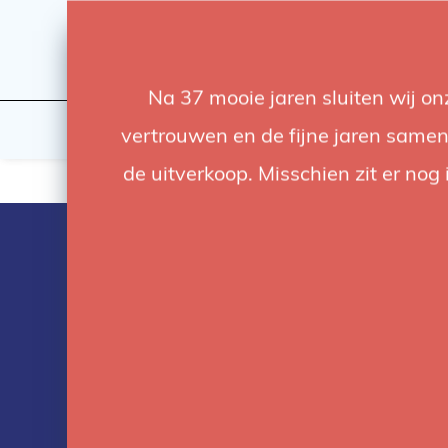
Na 37 mooie jaren sluiten wij o
Licht
Studio
vertrouwen en de fijne jaren samen.
de uitverkoop. Misschien zit er nog 
Producten ge
met