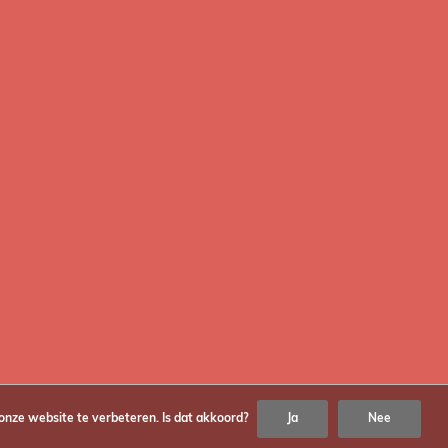
erlanglijst
Accessoires
ijk producten
Support
Audio
Acties
s
er
© Copyright
2026
Fotoflits
onze website te verbeteren. Is dat akkoord?
Ja
Nee