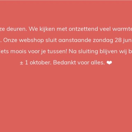
nze deuren. We kijken met ontzettend veel warmte
Accessoires
Support
Audio
Acties
Merken
Studiobou
 Onze webshop sluit aanstaande zondag 28 juni om
iets moois voor je tussen! Na sluiting blijven wij 
4.92 / 5
op trusted shops
± 1 oktober. Bedankt voor alles. ❤️
tagd