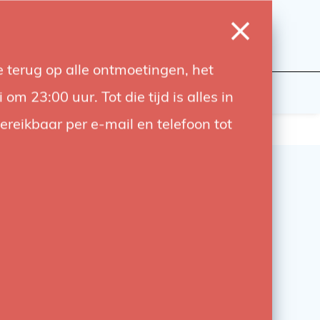
0
Inloggen
Verlanglijst
Winkelwagen
Taal
 terug op alle ontmoetingen, het
wers
Contact
 23:00 uur. Tot die tijd is alles in
bereikbaar per e-mail en telefoon tot