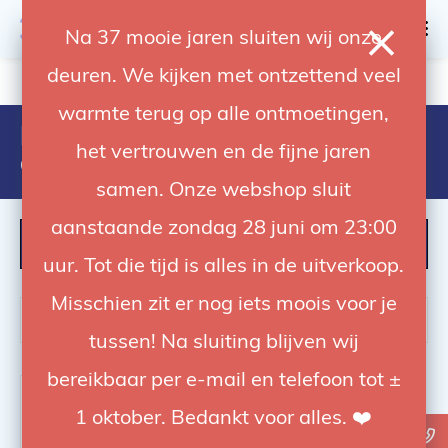
0
Na 37 mooie jaren sluiten wij onze
deuren. We kijken met ontzettend veel
4.92 / 5
op trusted shops
warmte terug op alle ontmoetingen,
Producten getagd met avenger
het vertrouwen en de fijne jaren
d520b
samen. Onze webshop sluit
aanstaande zondag 28 juni om 23:00
FILTER
uur. Tot die tijd is alles in de uitverkoop.
Misschien zit er nog iets moois voor je
tussen! Na sluiting blijven wij
bereikbaar per e-mail en telefoon tot ±
-19%
1 oktober. Bedankt voor alles. ❤️