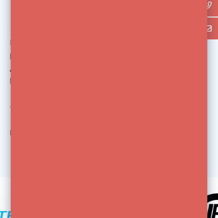
Fondali
Fondali Twistflex
Achtergrond
Beige/Bruin #555 |
145x200
€65,55
€145,00
Bekijk
1
van de 1 producten