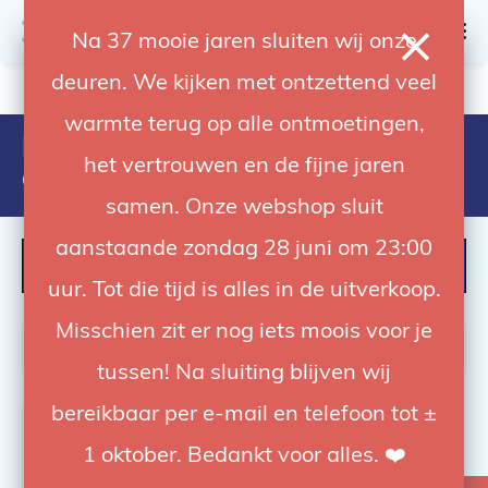
0
Na 37 mooie jaren sluiten wij onze
deuren. We kijken met ontzettend veel
4.92 / 5
op trusted shops
warmte terug op alle ontmoetingen,
Producten getagd met beige
het vertrouwen en de fijne jaren
achtergrond
samen. Onze webshop sluit
aanstaande zondag 28 juni om 23:00
FILTER
uur. Tot die tijd is alles in de uitverkoop.
Misschien zit er nog iets moois voor je
tussen! Na sluiting blijven wij
bereikbaar per e-mail en telefoon tot ±
-55%
1 oktober. Bedankt voor alles. ❤️