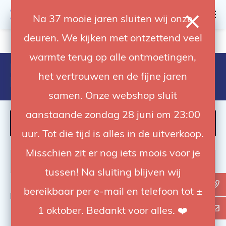
0
Na 37 mooie jaren sluiten wij onze
deuren. We kijken met ontzettend veel
4.92 / 5
op trusted shops
warmte terug op alle ontmoetingen,
Producten getagd met Black
het vertrouwen en de fijne jaren
Friday Deal
samen. Onze webshop sluit
aanstaande zondag 28 juni om 23:00
FILTER
uur. Tot die tijd is alles in de uitverkoop.
Misschien zit er nog iets moois voor je
tussen! Na sluiting blijven wij
bereikbaar per e-mail en telefoon tot ±
Bekijk
0
van de 0 producten
1 oktober. Bedankt voor alles. ❤️